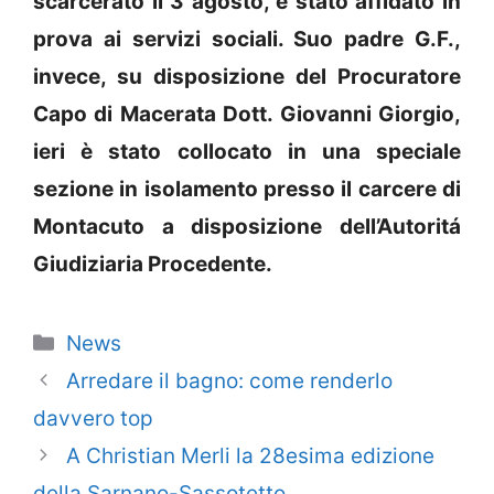
scarcerato il 3 agosto, è stato affidato in
prova ai servizi sociali. Suo padre G.F.,
invece, su disposizione del Procuratore
Capo di Macerata Dott. Giovanni Giorgio,
ieri è stato collocato in una speciale
sezione in isolamento presso il carcere di
Montacuto a disposizione dell’Autoritá
Giudiziaria Procedente.
Categorie
News
Arredare il bagno: come renderlo
davvero top
A Christian Merli la 28esima edizione
della Sarnano-Sassotetto