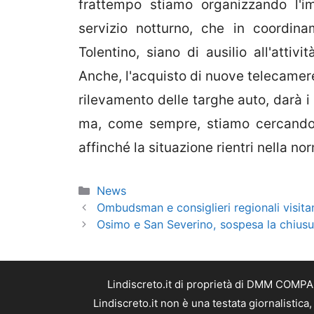
frattempo stiamo organizzando l'i
servizio notturno, che in coordin
Tolentino, siano di ausilio all'attivi
Anche, l'acquisto di nuove telecamere 
rilevamento delle targhe auto, darà i s
ma, come sempre, stiamo cercando 
affinché la situazione rientri nella no
Categorie
News
Ombudsman e consiglieri regionali visita
Osimo e San Severino, sospesa la chiusur
Lindiscreto.it di proprietà di DMM COMPAN
Lindiscreto.it non è una testata giornalistic