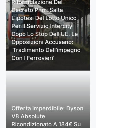
Riformulazione Del
Decreto Pnrr: Salta
L’ipotesi Del Lotto Unico
Per Il Servizio Intercity
Dopo Lo Stop Dell’UE. Le
Opposizioni Accusano:
‘Tradimento Dell’impegno
Con I Ferrovieri’
Offerta Imperdibile: Dyson
V8 Absolute
Ricondizionato A 184€ Su