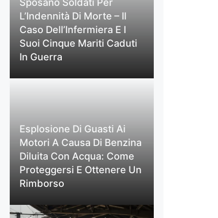
Sposano Soldati Per
L’Indennità Di Morte – Il
Caso Dell’Infermiera E I
Suoi Cinque Mariti Caduti
In Guerra
Esplosione Di Guasti Ai
Motori A Causa Di Benzina
Diluita Con Acqua: Come
Proteggersi E Ottenere Un
Rimborso