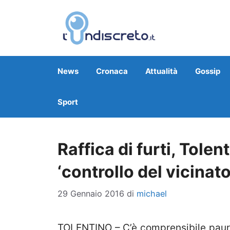
Vai
al
contenuto
News
Cronaca
Attualità
Gossip
Sport
Raffica di furti, Tolen
‘controllo del vicinato
29 Gennaio 2016
di
michael
TOLENTINO – C’è comprensibile paura f