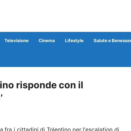
Televisione
Cinema
Lifestyle
Salute e Benesse
tino risponde con il
’
ra i cittadini di Tolentino per l'escalation di