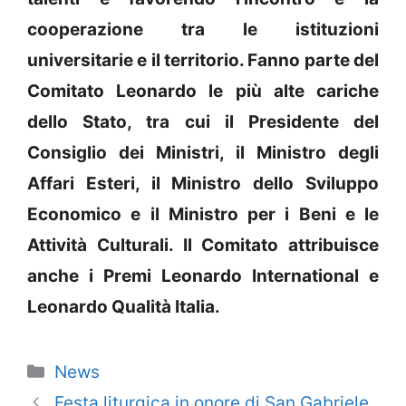
cooperazione tra le istituzioni
universitarie e il territorio. Fanno parte del
Comitato Leonardo le più alte cariche
dello Stato, tra cui il Presidente del
Consiglio dei Ministri, il Ministro degli
Affari Esteri, il Ministro dello Sviluppo
Economico e il Ministro per i Beni e le
Attività Culturali. Il Comitato attribuisce
anche i Premi Leonardo International e
Leonardo Qualità Italia.
Categorie
News
Festa liturgica in onore di San Gabriele,