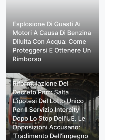
Esplosione Di Guasti Ai
Motori A Causa Di Benzina
Diluita Con Acqua: Come
Proteggersi E Ottenere Un
Rimborso
Riformulazione Del
Decreto Pnrr: Salta
L’ipotesi Del Lotto Unico
Per Il Servizio Intercity
Dopo Lo Stop Dell’UE. Le
Opposizioni Accusano:
‘Tradimento Dell’impegno