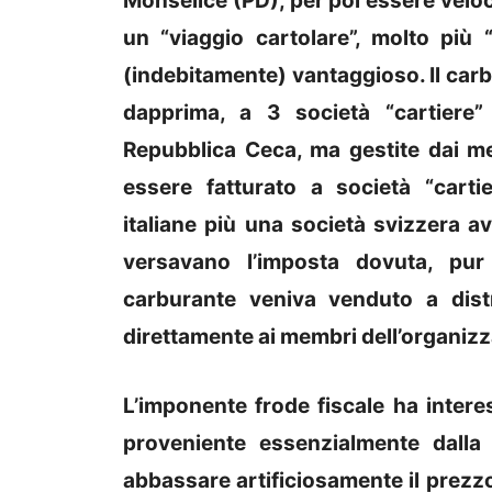
Monselice (PD), per poi essere veloce
un “viaggio cartolare”, molto più 
(indebitamente) vantaggioso. Il carb
dapprima, a 3 società “cartiere”
Repubblica Ceca, ma gestite dai me
essere fatturato a società “carti
italiane più una società svizzera ave
versavano l’imposta dovuta, pur i
carburante veniva venduto a distri
direttamente ai membri dell’organiz
L’imponente frode fiscale ha interess
proveniente essenzialmente dalla 
abbassare artificiosamente il prezzo