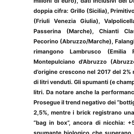
milioni di euro), dati inclusivi dei 
doppia cifra: Grillo (Sicilia), Primit
(Friuli Venezia Giulia), Valpolic
Passerina (Marche), Chianti Cl
Pecorino (Abruzzo/Marche), Falangh
rimangono Lambrusco (Emilia R
Montepulciano d'Abruzzo (Abruzzo
d’origine crescono nel 2017 del 2% 
di litri venduti. Gli spumanti (e ch
litri. Da notare anche la performan
Prosegue il trend negativo dei “bottig
2,5%, mentre i brick registrano una 
“bag in box”, ancora di nicchia: +5
spumante biologico che superano i 