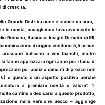
di crescita.
lla Grande Distribuzione è stabile da anni, i
e le novità, accogliendo favorevolmente le
lio Romano, Business Insight Director di IRI,
a denominazione d’origine vendono 5,5 milioni
 crescono bollicine e vini bianchi, inoltre
 si fanno apprezzare ogni anno per i tassi di
 apprezzare per posizionamenti di prezzo non
4 €) e questo è un aspetto positivo perché
nsumatore a premiare novità e valore”.
“Il
olte cantine a dedicarsi a questo prodotto,
izzazione nella versione Secco – aggiunge