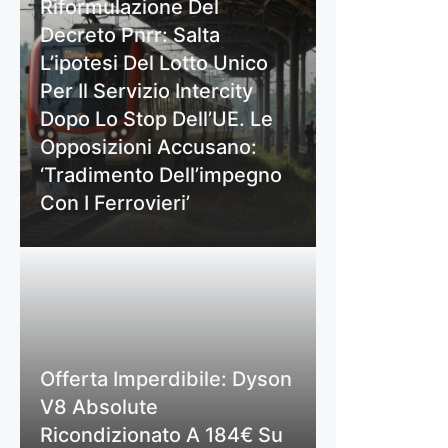
Riformulazione Del
Decreto Pnrr: Salta
L’ipotesi Del Lotto Unico
Per Il Servizio Intercity
Dopo Lo Stop Dell’UE. Le
Opposizioni Accusano:
‘Tradimento Dell’impegno
Con I Ferrovieri’
Offerta Imperdibile: Dyson
V8 Absolute
Ricondizionato A 184€ Su