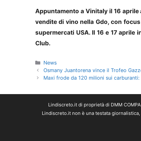
Appuntamento a Vinitaly il 16 aprile
vendite di vino nella Gdo, con focus
supermercati USA. Il 16 e 17 aprile i
Club.
Categorie
News
Osmany Juantorena vince il Trofeo Gazze
Maxi frode da 120 milioni sui carburanti: 
Lindiscreto.it di proprietà di DMM COMPAN
Lindiscreto.it non è una testata giornalistic