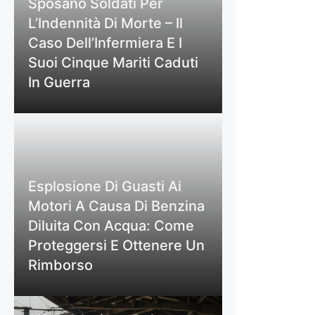
Sposano Soldati Per
L’Indennità Di Morte – Il
Caso Dell’Infermiera E I
Suoi Cinque Mariti Caduti
In Guerra
Esplosione Di Guasti Ai
Motori A Causa Di Benzina
Diluita Con Acqua: Come
Proteggersi E Ottenere Un
Rimborso