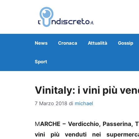
Vai
al
contenuto
News
Cronaca
Attualità
Gossip
Sport
Vinitaly: i vini più v
7 Marzo 2018
di
michael
M
ARCHE – Verdicchio, Passerina, T
vini più venduti nei supermerc