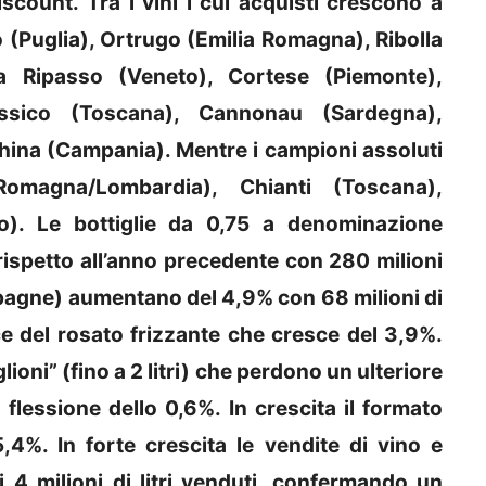
Discount. Tra i vini i cui acquisti crescono a
ivo (Puglia), Ortrugo (Emilia Romagna), Ribolla
ella Ripasso (Veneto), Cortese (Piemonte),
assico (Toscana), Cannonau (Sardegna),
ina (Campania). Mentre i campioni assoluti
omagna/Lombardia), Chianti (Toscana),
). Le bottiglie da 0,75 a denominazione
rispetto all’anno precedente con 280 milioni
ampagne) aumentano del 4,9% con 68 milioni di
ce del rosato frizzante che cresce del 3,9%.
lioni” (fino a 2 litri) che perdono un ulteriore
flessione dello 0,6%. In crescita il formato
,4%. In forte crescita le vendite di vino e
4 milioni di litri venduti, confermando un