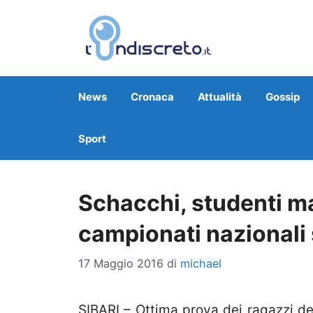
Vai
al
contenuto
News
Cronaca
Attualità
Gossip
Sport
Schacchi, studenti ma
campionati nazionali
17 Maggio 2016
di
michael
SIBARI – Ottima prova dei ragazzi de