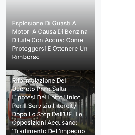
Esplosione Di Guasti Ai
Motori A Causa Di Benzina
Diluita Con Acqua: Come
Proteggersi E Ottenere Un
Rimborso
Riformulazione Del
Decreto Pnrr: Salta
L’ipotesi Del Lotto Unico
Per Il Servizio Intercity
Dopo Lo Stop Dell’UE. Le
Opposizioni Accusano:
‘Tradimento Dell’impegno