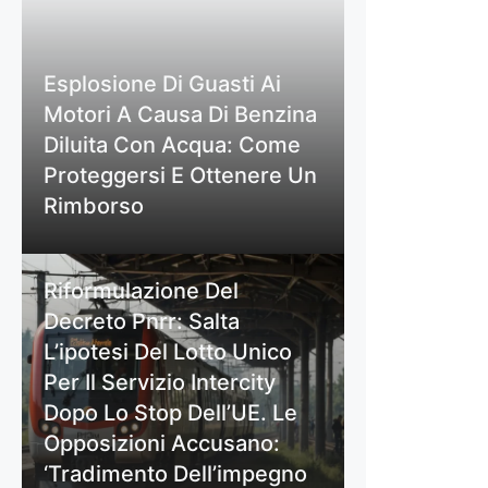
Esplosione Di Guasti Ai
Motori A Causa Di Benzina
Diluita Con Acqua: Come
Proteggersi E Ottenere Un
Rimborso
Riformulazione Del
Decreto Pnrr: Salta
L’ipotesi Del Lotto Unico
Per Il Servizio Intercity
Dopo Lo Stop Dell’UE. Le
Opposizioni Accusano:
‘Tradimento Dell’impegno