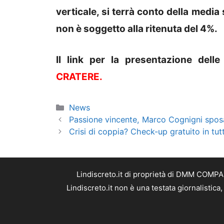
verticale, si terrà conto della media 
non è soggetto alla ritenuta del 4%.
Il link per la presentazione del
CRATERE.
Categorie
News
Passione vincente, Marco Cognigni sposa
Crisi di coppia? Check-up gratuito in tutt
Lindiscreto.it di proprietà di DMM COMPAN
Lindiscreto.it non è una testata giornalistic