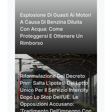
Esplosione Di Guasti Ai Motori
A Causa Di Benzina Diluita
Con Acqua: Come
Proteggersi E Ottenere Un
Rimborso
Riformulazione Del Decreto
Pnrr: Salta L’ipotesi Del Lotto
Unico Per Il Servizio Intercity
Dopo Lo Stop Dell’UE. Le
Opposizioni Accusano:
‘Tradimento Dell’impegno Con