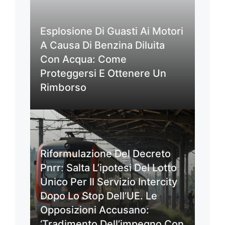
Esplosione Di Guasti Ai Motori
A Causa Di Benzina Diluita
Con Acqua: Come
Proteggersi E Ottenere Un
Rimborso
Riformulazione Del Decreto
Pnrr: Salta L’ipotesi Del Lotto
Unico Per Il Servizio Intercity
Dopo Lo Stop Dell’UE. Le
Opposizioni Accusano:
‘Tradimento Dell’impegno Con