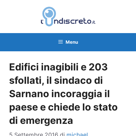
Vai
al
contenuto
Menu
Edifici inagibili e 203
sfollati, il sindaco di
Sarnano incoraggia il
paese e chiede lo stato
di emergenza
5 Settembre 2016
di
michael