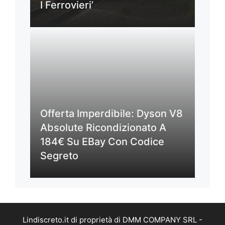
I Ferrovieri’
Offerta Imperdibile: Dyson V8
Absolute Ricondizionato A
184€ Su EBay Con Codice
Segreto
Lindiscreto.it di proprietà di DMM COMPANY SRL -