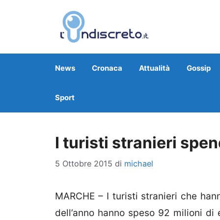
Vai
al
contenuto
News
Cronaca
Attualità
Gossip
Sport
I turisti stranieri s
5 Ottobre 2015
di
michael
MARCHE – I turisti stranieri che hann
dell’anno hanno speso 92 milioni di 