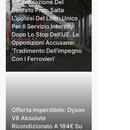
Riformulazione Del
Decreto Pnrr: Salta
L’ipotesi Del Lotto Unico
Per Il Servizio Intercity
Dopo Lo Stop Dell’UE. Le
Opposizioni Accusano:
‘Tradimento Dell’impegno
Con I Ferrovieri’
Offerta Imperdibile: Dyson
V8 Absolute
Ricondizionato A 184€ Su