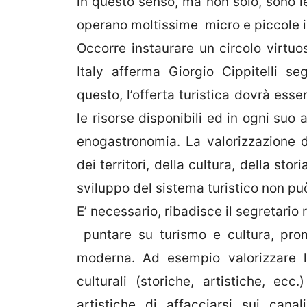
in questo senso, ma non solo, sono le
operano moltissime micro e piccole i
Occorre instaurare un circolo virtuos
Italy afferma Giorgio Cippitelli se
questo, l’offerta turistica dovrà esse
le risorse disponibili ed in ogni suo 
enogastronomia. La valorizzazione de
dei territori, della cultura, della stor
sviluppo del sistema turistico non pu
E’ necessario, ribadisce il segretario 
puntare su turismo e cultura, pro
moderna. Ad esempio valorizzare le
culturali (storiche, artistiche, ecc
artistiche di affacciarsi sui cana