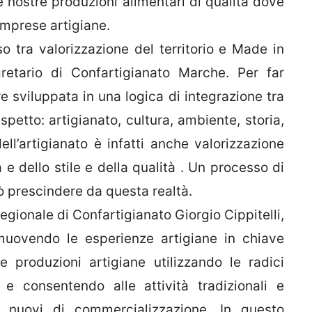
 nostre produzioni alimentari di qualità dove
mprese artigiane.
o tra valorizzazione del territorio e Made in
gretario di Confartigianato Marche. Per far
re sviluppata in una logica di integrazione tra
aspetto: artigianato, cultura, ambiente, storia,
ll’artigianato è infatti anche valorizzazione
ia e dello stile e della qualità . Un processo di
ò prescindere da questa realtà.
regionale di Confartigianato Giorgio Cippitelli,
muovendo le esperienze artigiane in chiave
 produzioni artigiane utilizzando le radici
.) e consentendo alle attività tradizionali e
li nuovi di commercializzazione. In questo