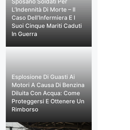
Sposano Soldati Per
L’Indennità Di Morte – Il
Caso Dell’Infermiera E I
Suoi Cinque Mariti Caduti
In Guerra
Esplosione Di Guasti Ai
Motori A Causa Di Benzina
Diluita Con Acqua: Come
Proteggersi E Ottenere Un
Rimborso