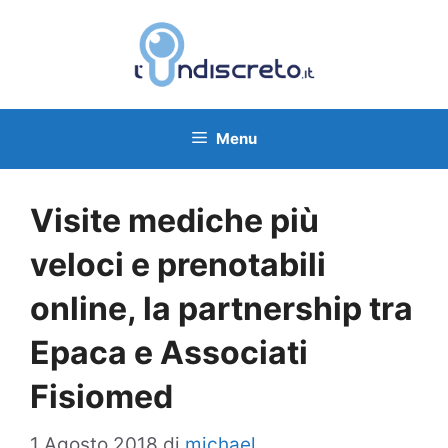
Vai
al
contenuto
Menu
Visite mediche più
veloci e prenotabili
online, la partnership tra
Epaca e Associati
Fisiomed
1 Agosto 2018
di
michael