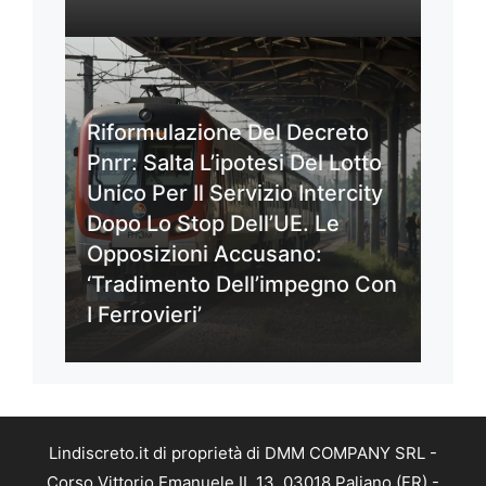
Riformulazione Del Decreto
Pnrr: Salta L’ipotesi Del Lotto
Unico Per Il Servizio Intercity
Dopo Lo Stop Dell’UE. Le
Opposizioni Accusano:
‘Tradimento Dell’impegno Con
I Ferrovieri’
Lindiscreto.it di proprietà di DMM COMPANY SRL -
Corso Vittorio Emanuele II, 13, 03018 Paliano (FR) -