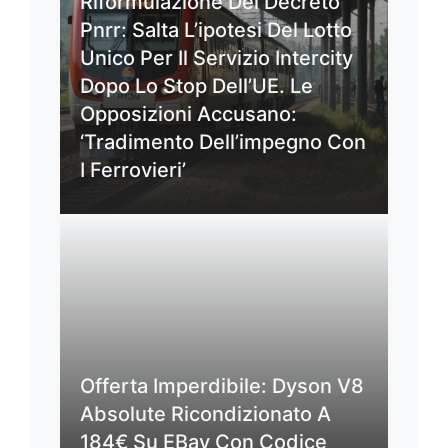
Riformulazione Del Decreto
Pnrr: Salta L’ipotesi Del Lotto
Unico Per Il Servizio Intercity
Dopo Lo Stop Dell’UE. Le
Opposizioni Accusano:
‘Tradimento Dell’impegno Con
I Ferrovieri’
Offerta Imperdibile: Dyson V8
Absolute Ricondizionato A
184€ Su EBay Con Codice