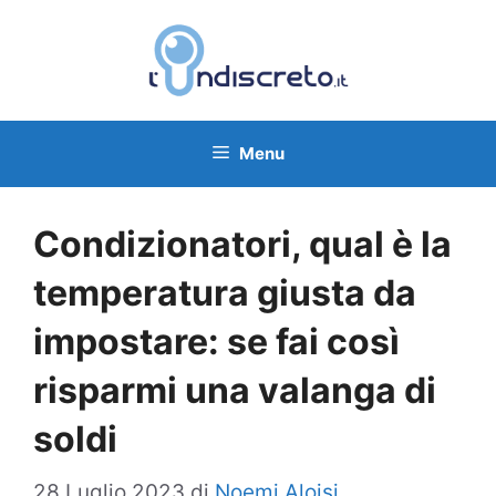
Vai
al
contenuto
Menu
Condizionatori, qual è la
temperatura giusta da
impostare: se fai così
risparmi una valanga di
soldi
28 Luglio 2023
di
Noemi Aloisi