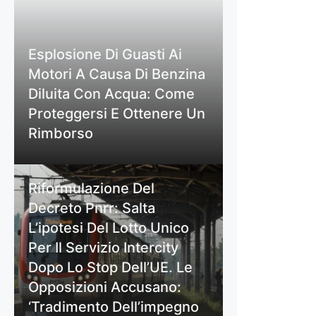
Esplosione Di Guasti Ai
Motori A Causa Di Benzina
Diluita Con Acqua: Come
Proteggersi E Ottenere Un
Rimborso
Riformulazione Del
Decreto Pnrr: Salta
L’ipotesi Del Lotto Unico
Per Il Servizio Intercity
Dopo Lo Stop Dell’UE. Le
Opposizioni Accusano:
‘Tradimento Dell’impegno