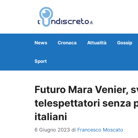
Vai
al
contenuto
News
Cronaca
Attualità
Gossip
Sport
Futuro Mara Venier, sv
telespettatori senza p
italiani
6 Giugno 2023
di
Francesco Moscato