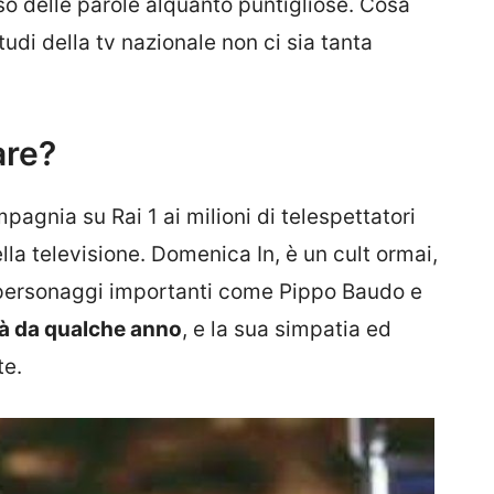
so delle parole alquanto puntigliose. Cosa
udi della tv nazionale non ci sia tanta
are?
agnia su Rai 1 ai milioni di telespettatori
ella televisione. Domenica In, è un cult ormai,
a personaggi importanti come Pippo Baudo e
ià da qualche anno
, e la sua simpatia ed
te.