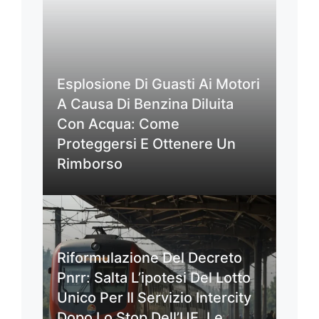
Esplosione Di Guasti Ai Motori
A Causa Di Benzina Diluita
Con Acqua: Come
Proteggersi E Ottenere Un
Rimborso
Riformulazione Del Decreto
Pnrr: Salta L’ipotesi Del Lotto
Unico Per Il Servizio Intercity
Dopo Lo Stop Dell’UE. Le