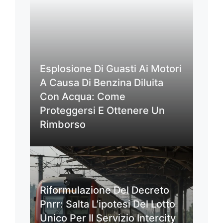
Esplosione Di Guasti Ai Motori
A Causa Di Benzina Diluita
Con Acqua: Come
Proteggersi E Ottenere Un
Rimborso
Riformulazione Del Decreto
Pnrr: Salta L’ipotesi Del Lotto
Unico Per Il Servizio Intercity