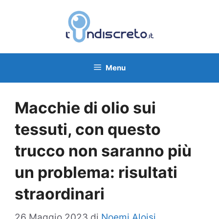
Vai
al
contenuto
Menu
Macchie di olio sui
tessuti, con questo
trucco non saranno più
un problema: risultati
straordinari
26 Maggio 2023
di
Noemi Aloisi