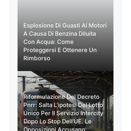
Esplosione Di Guasti Ai Motori
A Causa Di Benzina Diluita
Con Acqua: Come
Proteggersi E Ottenere Un
Rimborso
Riformulazione Del Decreto
Pnrr: Salta L’ipotesi Del Lotto
Unico Per Il Servizio Intercity
Dopo Lo Stop Dell’UE. Le
Opposizioni Accusano: