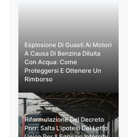
Esplosione Di Guasti Ai Motori
A Causa Di Benzina Diluita
Con Acqua: Come
Proteggersi E Ottenere Un
Rimborso
Riformulazione Del Decreto
Pnrr: Salta L’ipotesi Del Lotto
Unico Per Il Servizio Intercity