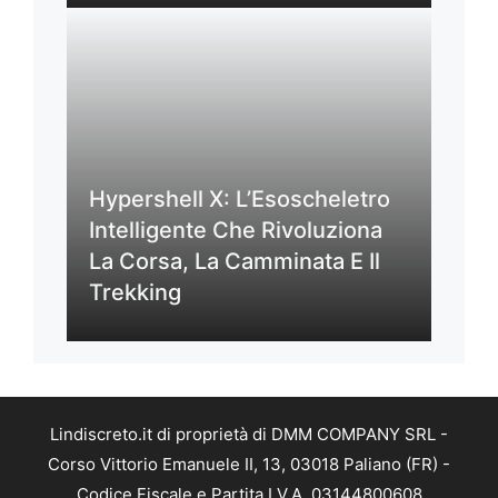
Hypershell X: L’Esoscheletro
Intelligente Che Rivoluziona
La Corsa, La Camminata E Il
Trekking
Lindiscreto.it di proprietà di DMM COMPANY SRL -
Corso Vittorio Emanuele II, 13, 03018 Paliano (FR) -
Codice Fiscale e Partita I.V.A. 03144800608