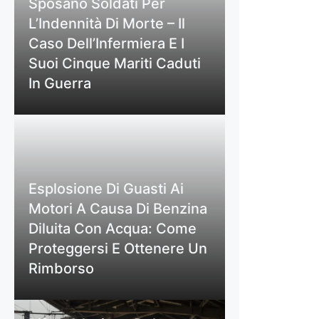
Sposano Soldati Per
L’Indennità Di Morte – Il
Caso Dell’Infermiera E I
Suoi Cinque Mariti Caduti
In Guerra
Esplosione Di Guasti Ai
Motori A Causa Di Benzina
Diluita Con Acqua: Come
Proteggersi E Ottenere Un
Rimborso