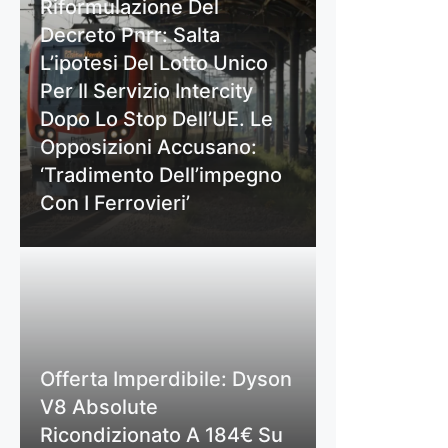
Riformulazione Del
Decreto Pnrr: Salta
L’ipotesi Del Lotto Unico
Per Il Servizio Intercity
Dopo Lo Stop Dell’UE. Le
Opposizioni Accusano:
‘Tradimento Dell’impegno
Con I Ferrovieri’
Offerta Imperdibile: Dyson
V8 Absolute
Ricondizionato A 184€ Su