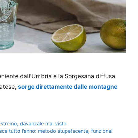
niente dall’Umbria e la Sorgesana diffusa
Matese,
sorge direttamente dalle montagne
t estremo, davanzale mai visto
sca tutto l’anno: metodo stupefacente, funziona!