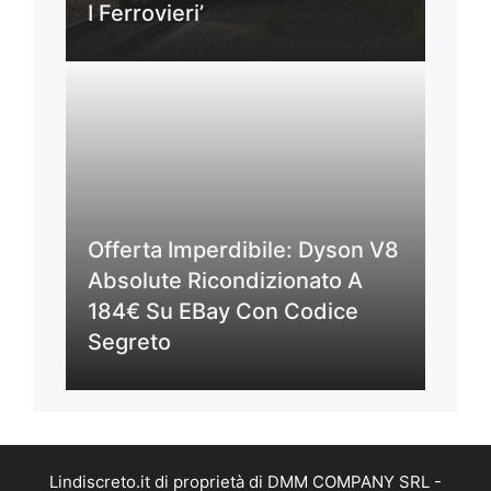
I Ferrovieri’
Offerta Imperdibile: Dyson V8
Absolute Ricondizionato A
184€ Su EBay Con Codice
Segreto
Lindiscreto.it di proprietà di DMM COMPANY SRL -