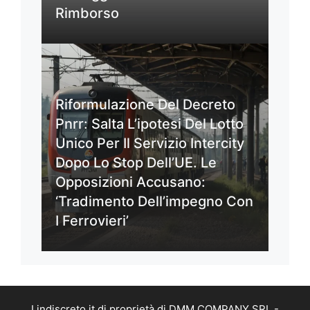
Rimborso
Riformulazione Del Decreto
Pnrr: Salta L’ipotesi Del Lotto
Unico Per Il Servizio Intercity
Dopo Lo Stop Dell’UE. Le
Opposizioni Accusano:
‘Tradimento Dell’impegno Con
I Ferrovieri’
Lindiscreto.it di proprietà di DMM COMPANY SRL -