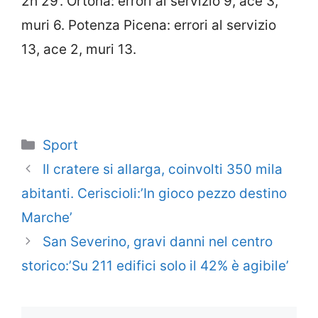
2h 29’. Ortona: errori al servizio 9, ace 3,
muri 6. Potenza Picena: errori al servizio
13, ace 2, muri 13.
Categorie
Sport
Il cratere si allarga, coinvolti 350 mila
abitanti. Ceriscioli:’In gioco pezzo destino
Marche’
San Severino, gravi danni nel centro
storico:’Su 211 edifici solo il 42% è agibile’