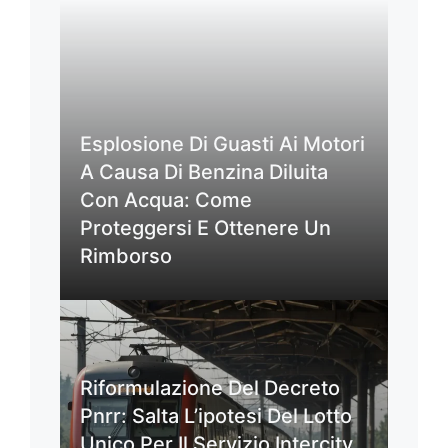
Esplosione Di Guasti Ai Motori
A Causa Di Benzina Diluita
Con Acqua: Come
Proteggersi E Ottenere Un
Rimborso
Riformulazione Del Decreto
Pnrr: Salta L’ipotesi Del Lotto
Unico Per Il Servizio Intercity