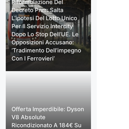
Riformulazione Del
Decreto Pnrr: Salta
L’ipotesi Del Lotto Unico
Per Il Servizio Intercity
Dopo Lo Stop Dell’UE. Le
Opposizioni Accusano:
‘Tradimento Dell’impegno
Con I Ferrovieri’
Offerta Imperdibile: Dyson
V8 Absolute
Ricondizionato A 184€ Su