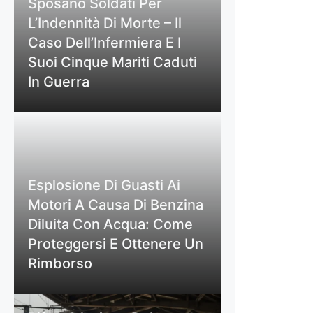
Sposano Soldati Per
L’Indennità Di Morte – Il
Caso Dell’Infermiera E I
Suoi Cinque Mariti Caduti
In Guerra
Esplosione Di Guasti Ai
Motori A Causa Di Benzina
Diluita Con Acqua: Come
Proteggersi E Ottenere Un
Rimborso