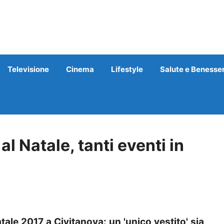
Televisione
Cinema
Lifestyle
Salute e Benesse
al Natale, tanti eventi in
ale 2017 a Civitanova: un 'unico vestito' sia