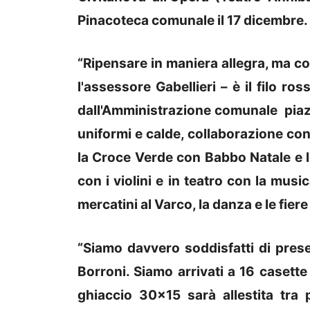
Pinacoteca comunale il 17 dicembre.
“Ripensare in maniera allegra, ma con
l'assessore Gabellieri – è il filo ro
dall'Amministrazione comunale piazz
uniformi e calde, collaborazione con 
la Croce Verde con Babbo Natale e l
con i violini e in teatro con la music
mercatini al Varco, la danza e le fiere
“Siamo davvero soddisfatti di pres
Borroni. Siamo arrivati a 16 casette d
ghiaccio 30×15 sarà allestita tra p