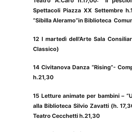
Teatro A.Caro h.17,00: “Il pescio
Spettacoli Piazza XX Settembre h.1
“Sibilla Aleramo”in Biblioteca Comun
12 I martedì dell'Arte Sala Consilia
Classico)
14 Civitanova Danza “Rising”- Com
h.21,30
15 Letture animate per bambini – “
alla Biblioteca Silvio Zavatti (h. 17
Teatro Cecchetti h.21,30