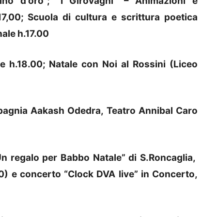
lino d'oro”; “I Girovaghi” – Animazioni e
7,00; Scuola di cultura e scrittura poetica
ale h.17.00
re h.18.00; Natale con Noi al Rossini (Liceo
pagnia Aakash Odedra, Teatro Annibal Caro
Un regalo per Babbo Natale” di S.Roncaglia,
,30) e concerto “Clock DVA live” in Concerto,