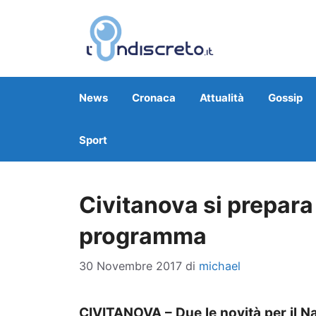
Vai
al
contenuto
News
Cronaca
Attualità
Gossip
Sport
Civitanova si prepara 
programma
30 Novembre 2017
di
michael
CIVITANOVA – Due le novità per il Nat