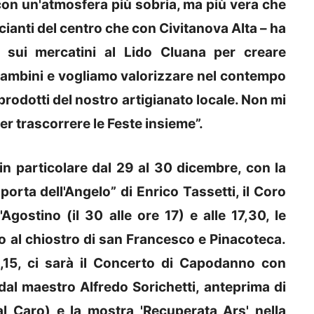
 con un'atmosfera più sobria, ma più vera che
anti del centro che con Civitanova Alta – ha
o sui mercatini al Lido Cluana per creare
i bambini e vogliamo valorizzare nel contempo
l prodotti del nostro artigianato locale. Non mi
per trascorrere le Feste insieme”.
 in particolare dal 29 al 30 dicembre, con la
orta dell'Angelo” di Enrico Tassetti, il Coro
Agostino (il 30 alle ore 17) e alle 17,30, le
o al chiostro di san Francesco e Pinacoteca.
1,15, ci sarà il Concerto di Capodanno con
 dal maestro Alfredo Sorichetti, anteprima di
al Caro) e la mostra 'Recuperata Ars' nella