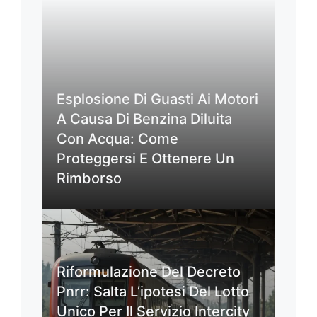
Esplosione Di Guasti Ai Motori
A Causa Di Benzina Diluita
Con Acqua: Come
Proteggersi E Ottenere Un
Rimborso
Riformulazione Del Decreto
Pnrr: Salta L’ipotesi Del Lotto
Unico Per Il Servizio Intercity