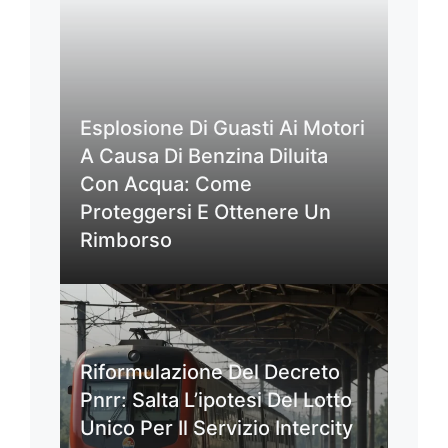
Esplosione Di Guasti Ai Motori
A Causa Di Benzina Diluita
Con Acqua: Come
Proteggersi E Ottenere Un
Rimborso
Riformulazione Del Decreto
Pnrr: Salta L’ipotesi Del Lotto
Unico Per Il Servizio Intercity