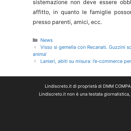
sistemazione non deve essere obbl
affitto, in quanto le famiglie poss
presso parenti, amici, ecc.
Categorie
News
Visso si gemella con Recanati. Guzzini sc
anima’
Lanieri, abiti su misura: l’e-commerce pe
Lindiscreto.it di proprietà di DMM COMPAN
Lindiscreto.it non è una testata giornalistic