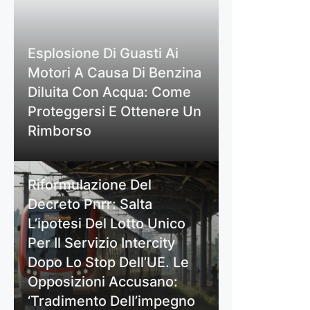
Esplosione Di Guasti Ai
Motori A Causa Di Benzina
Diluita Con Acqua: Come
Proteggersi E Ottenere Un
Rimborso
Riformulazione Del
Decreto Pnrr: Salta
L’ipotesi Del Lotto Unico
Per Il Servizio Intercity
Dopo Lo Stop Dell’UE. Le
Opposizioni Accusano:
‘Tradimento Dell’impegno