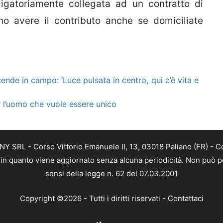
igatoriamente collegata ad un contratto di
ono avere il contributo anche se domiciliate
ende in campo: ‘Luce pulsata in centro, qui c’è vita e
r l’uomo che vuole essere unico
Y SRL - Corso Vittorio Emanuele II, 13, 03018 Paliano (FR) - C
a, in quanto viene aggiornato senza alcuna periodicità. Non può p
sensi della legge n. 62 del 07.03.2001
Copyright ©2026 - Tutti i diritti riservati -
Contattaci