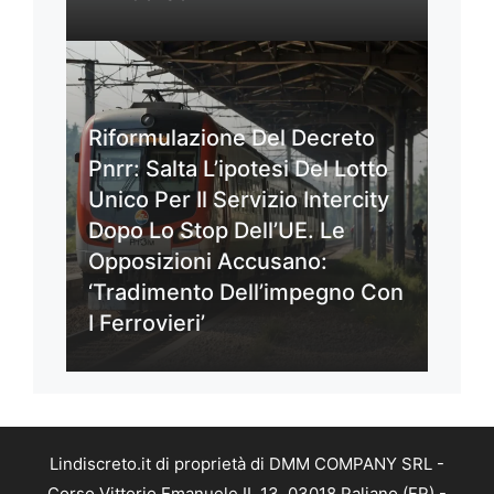
Riformulazione Del Decreto
Pnrr: Salta L’ipotesi Del Lotto
Unico Per Il Servizio Intercity
Dopo Lo Stop Dell’UE. Le
Opposizioni Accusano:
‘Tradimento Dell’impegno Con
I Ferrovieri’
Lindiscreto.it di proprietà di DMM COMPANY SRL -
Corso Vittorio Emanuele II, 13, 03018 Paliano (FR) -