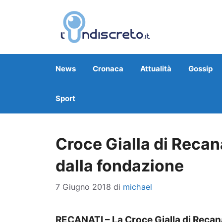
Vai
al
contenuto
News
Cronaca
Attualità
Gossip
Sport
Croce Gialla di Recana
dalla fondazione
7 Giugno 2018
di
michael
RECANATI – La Croce Gialla di Recan