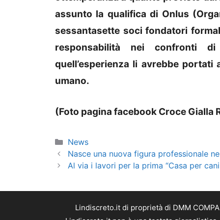
assunto la qualifica di Onlus (Organi
sessantasette soci fondatori forma
responsabilità nei confronti 
quell’esperienza li avrebbe portati
umano.
(Foto pagina facebook Croce Gialla 
Categorie
News
Nasce una nuova figura professionale nel
Al via i lavori per la prima “Casa per can
Lindiscreto.it di proprietà di DMM COMPAN