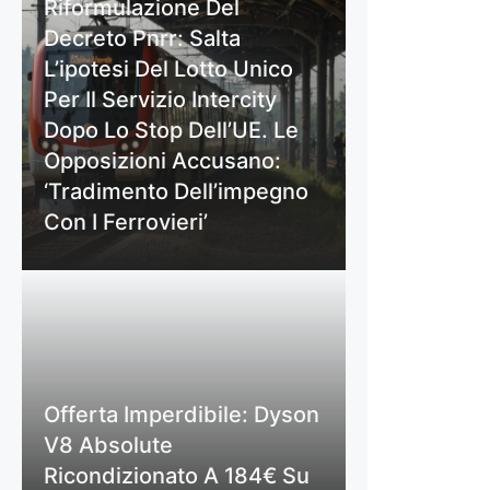
Riformulazione Del
Decreto Pnrr: Salta
L’ipotesi Del Lotto Unico
Per Il Servizio Intercity
Dopo Lo Stop Dell’UE. Le
Opposizioni Accusano:
‘Tradimento Dell’impegno
Con I Ferrovieri’
Offerta Imperdibile: Dyson
V8 Absolute
Ricondizionato A 184€ Su