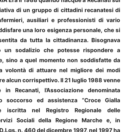
A Era il 1988 quando nacque a Recanati sul
ativa di un gruppo di cittadini recanatesi di
fermieri, ausiliari e professionisti di vario
oddisfare una loro esigenza personale, che si
sentita da tutta la cittadinanza. Bisognava
 un sodalizio che potesse rispondere a
one, sino a quel momento non soddisfatte da
 volontà di attuare nel migliore dei modi
ere alcun corrispettivo. Il 21 luglio 1988 venne
de in Recanati, l’Associazione denominata
to soccorso ed assistenza “Croce Gialla
 iscritta nel Registro Regionale delle
ervizi Sociali della Regione Marche e, in
D.Lgs. n. 460 del dicembre 1997, nel 1997 ha