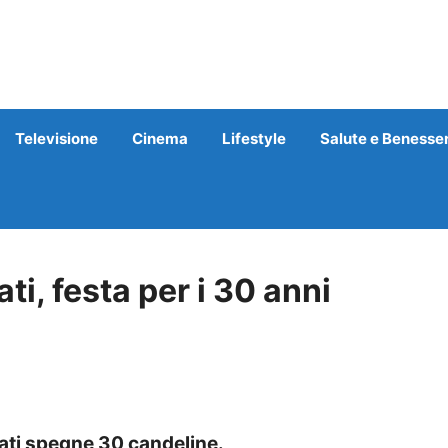
Televisione
Cinema
Lifestyle
Salute e Benesse
ti, festa per i 30 anni
ati spegne 30 candeline.