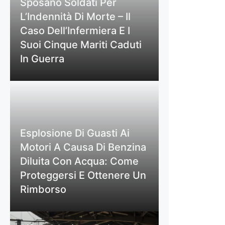
Sposano Soldati Per
L’Indennità Di Morte – Il
Caso Dell’Infermiera E I
Suoi Cinque Mariti Caduti
In Guerra
Esplosione Di Guasti Ai
Motori A Causa Di Benzina
Diluita Con Acqua: Come
Proteggersi E Ottenere Un
Rimborso