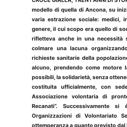
CROCE GIALLA, TRENT'ANNI DI STORI
modello di quella di Ancona, su inizi
varia estrazione sociale: medici, in
genere, il cui scopo era quello di s
rifletteva anche in una necessità 
colmare una lacuna organizzando
richieste sanitarie della popolazi
alcuno, prendendo come motore la
possibili, la solidarietà, senza otten
costituita ufficialmente, con se
Associazione volontaria di pron
Recanati”. Successivamente si è
Organizzazioni di Volontariato S
ottemperanza a quanto previsto dal 