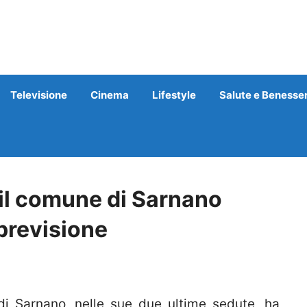
Televisione
Cinema
Lifestyle
Salute e Benesse
i: il comune di Sarnano
 previsione
i Sarnano, nelle sue due ultime sedute, ha