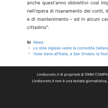
anche quest'anno obbiettivi così imp
nell'opera di risanamento dei conti, 
e di mantenimento – ed in alcuni casi
cittadino".
Categorie
News
Lo stile inglese veste la comodità italian
Voler bene all’Italia, a San Ginesio la fes
Lindiscreto.it di proprietà di DMM COMPAN
Lindiscreto.it non è una testata giornalistic