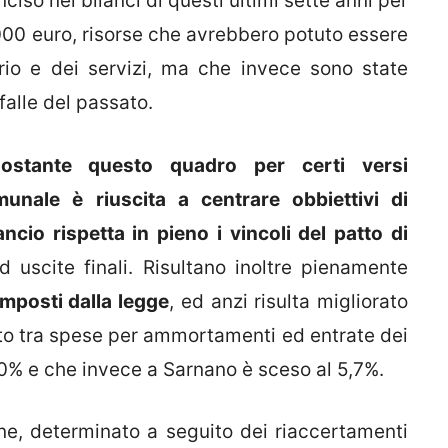
ciso nei bilanci di questi ultimi sette anni per
000 euro, risorse che avrebbero potuto essere
torio e dei servizi, ma che invece sono state
alle del passato.
ostante questo quadro per certi versi
unale è riuscita a centrare obbiettivi di
ancio rispetta in pieno i vincoli del patto di
ed uscite finali. Risultano inoltre pienamente
 imposti dalla legge
, ed anzi risulta migliorato
rto tra spese per ammortamenti ed entrate dei
l 10% e che invece a Sarnano è sceso al 5,7%.
one, determinato a seguito dei riaccertamenti