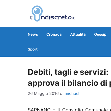
Vai
al
contenuto
News
Cronaca
Attualità
Gossip
Sport
Debiti, tagli e serviz
approva il bilancio di
26 Maggio 2016
di
michael
SARNANO – Il Consiglio Comunale d