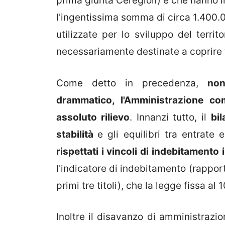
prima giunta Ceregioli) e che hanno in
l'ingentissima somma di circa 1.400.
utilizzate per lo sviluppo del terri
necessariamente destinate a coprire f
Come detto in precedenza,
non
drammatico, l'Amministrazione com
assoluto rilievo
. Innanzi tutto, il
bil
stabilità
e gli equilibri tra entrate 
rispettati i vincoli di indebitamento
l'indicatore di indebitamento (rappo
primi tre titoli), che la legge fissa a
Inoltre il disavanzo di amministrazi