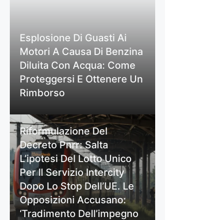
Esplosione Di Guasti Ai
Motori A Causa Di Benzina
Diluita Con Acqua: Come
Proteggersi E Ottenere Un
Rimborso
Riformulazione Del
Decreto Pnrr: Salta
L’ipotesi Del Lotto Unico
Per Il Servizio Intercity
Dopo Lo Stop Dell’UE. Le
Opposizioni Accusano:
‘Tradimento Dell’impegno