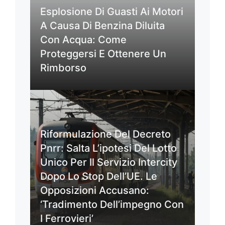
Esplosione Di Guasti Ai Motori
A Causa Di Benzina Diluita
Con Acqua: Come
Proteggersi E Ottenere Un
Rimborso
Riformulazione Del Decreto
Pnrr: Salta L’ipotesi Del Lotto
Unico Per Il Servizio Intercity
Dopo Lo Stop Dell’UE. Le
Opposizioni Accusano:
‘Tradimento Dell’impegno Con
I Ferrovieri’