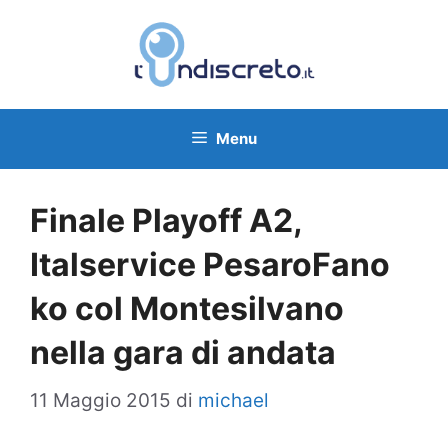
Vai
al
contenuto
Menu
Finale Playoff A2,
Italservice PesaroFano
ko col Montesilvano
nella gara di andata
11 Maggio 2015
di
michael