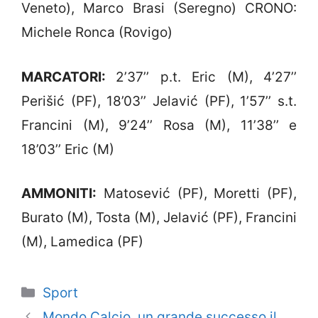
Veneto), Marco Brasi (Seregno) CRONO:
Michele Ronca (Rovigo)
MARCATORI:
2’37’’ p.t. Eric (M), 4’27’’
Perišić (PF), 18’03’’ Jelavić (PF), 1’57’’ s.t.
Francini (M), 9’24’’ Rosa (M), 11’38’’ e
18’03’’ Eric (M)
AMMONITI:
Matosević (PF), Moretti (PF),
Burato (M), Tosta (M), Jelavić (PF), Francini
(M), Lamedica (PF)
Categorie
Sport
Mondo Calcio, un grande successo il