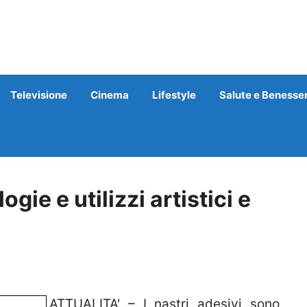
Televisione
Cinema
Lifestyle
Salute e Benesse
ogie e utilizzi artistici e
ATTUALITA' – I nastri adesivi sono