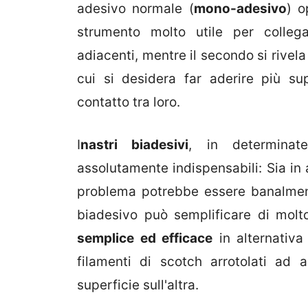
adesivo normale (
mono-adesivo
) o
strumento molto utile per colleg
adiacenti, mentre il secondo si rive
cui si desidera far aderire più s
contatto tra loro.
I
nastri biadesivi
, in determinat
assolutamente indispensabili: Sia in a
problema potrebbe essere banalment
biadesivo può semplificare di molt
semplice ed efficace
in alternativa
filamenti di scotch arrotolati ad 
superficie sull'altra.