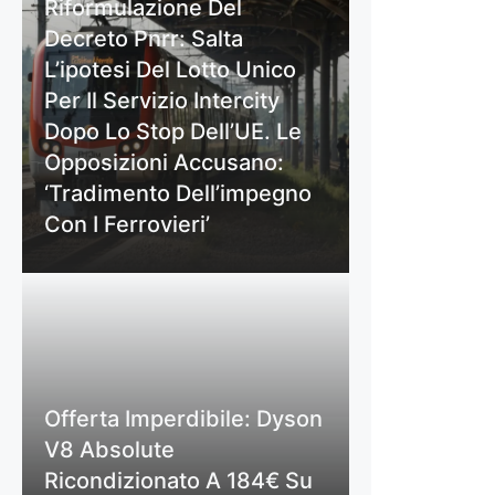
Riformulazione Del
Decreto Pnrr: Salta
L’ipotesi Del Lotto Unico
Per Il Servizio Intercity
Dopo Lo Stop Dell’UE. Le
Opposizioni Accusano:
‘Tradimento Dell’impegno
Con I Ferrovieri’
Offerta Imperdibile: Dyson
V8 Absolute
Ricondizionato A 184€ Su