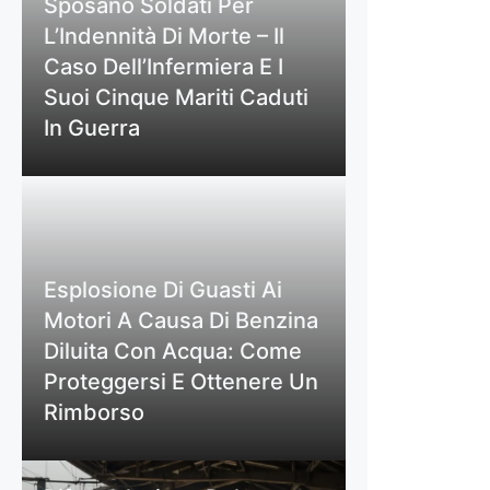
Sposano Soldati Per
L’Indennità Di Morte – Il
Caso Dell’Infermiera E I
Suoi Cinque Mariti Caduti
In Guerra
Esplosione Di Guasti Ai
Motori A Causa Di Benzina
Diluita Con Acqua: Come
Proteggersi E Ottenere Un
Rimborso