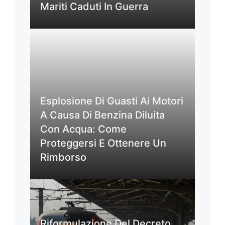
Mariti Caduti In Guerra
Esplosione Di Guasti Ai Motori
A Causa Di Benzina Diluita
Con Acqua: Come
Proteggersi E Ottenere Un
Rimborso
Riformulazione Del Decreto