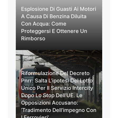
Esplosione Di Guasti Ai Motori
A Causa Di Benzina Diluita
Con Acqua: Come
Proteggersi E Ottenere Un
Rimborso
Riformulazione Del Decreto
Pnrr: Salta L’ipotesi Del Lotto
Unico Per Il Servizio Intercity
Dopo Lo Stop Dell’UE. Le
Opposizioni Accusano:
‘Tradimento Dell’impegno Con
I Ferrovieri’