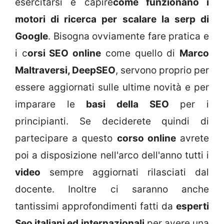
esercitarsi e capire
come funzionano i
motori di ricerca per scalare la serp di
Google
. Bisogna ovviamente fare pratica e
i c
orsi SEO online
come quello di
Marco
Maltraversi, DeepSEO
, servono proprio per
essere aggiornati sulle ultime novità e per
imparare le
basi della SEO
per i
principianti. Se deciderete quindi di
partecipare a questo
corso online
avrete
poi a disposizione nell'arco dell'anno tutti i
video
sempre aggiornati rilasciati dal
docente. Inoltre ci saranno anche
tantissimi approfondimenti fatti da
esperti
Seo italiani ed internazionali
per avere una