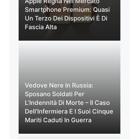
Apple Regna Nel Mercato
Smartphone Premium: Quasi
Un Terzo Dei Dispositivi È Di
Fascia Alta
Vedove Nere In Russia:
Sposano Soldati Per
L’Indennità Di Morte – Il Caso
Dell’Infermiera E I Suoi Cinque
Mariti Caduti In Guerra