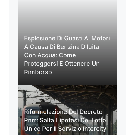
Esplosione Di Guasti Ai Motori
A Causa Di Benzina Diluita
Con Acqua: Come
Proteggersi E Ottenere Un
Rimborso
Riformulazione Del Decreto
Pnrr: Salta L’ipotesi Del Lotto
Unico Per Il Servizio Intercity