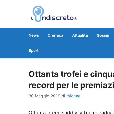
Vai
al
contenuto
News
Cronaca
Attualità
Gossip
Sport
Ottanta trofei e cinq
record per le premiaz
30 Maggio 2019
di
michael
Ottanta premi suddivisi tra individua