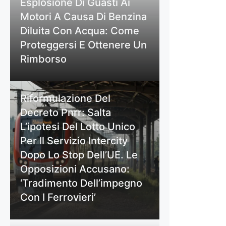
Esplosione Di Guasti Ai
Motori A Causa Di Benzina
Diluita Con Acqua: Come
Proteggersi E Ottenere Un
Rimborso
Riformulazione Del
Decreto Pnrr: Salta
L’ipotesi Del Lotto Unico
Per Il Servizio Intercity
Dopo Lo Stop Dell’UE. Le
Opposizioni Accusano:
‘Tradimento Dell’impegno
Con I Ferrovieri’