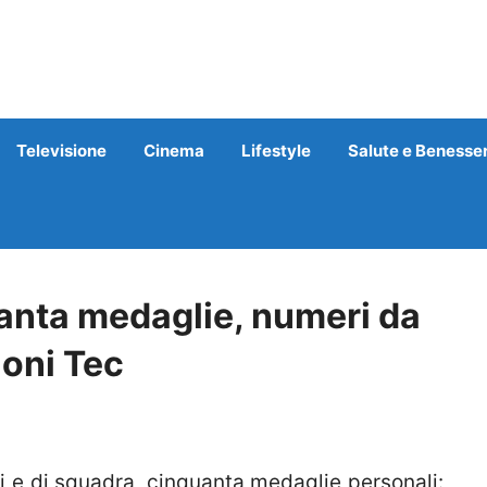
Televisione
Cinema
Lifestyle
Salute e Benesse
uanta medaglie, numeri da
ioni Tec
li e di squadra, cinquanta medaglie personali: