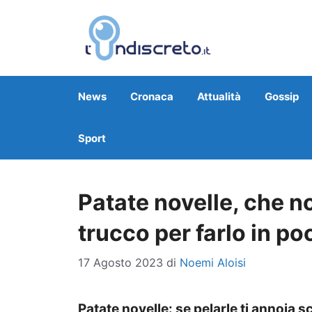
Vai
al
contenuto
News
Cronaca
Attualità
Gossip
Sport
Patate novelle, che no
trucco per farlo in po
17 Agosto 2023
di
Noemi Aloisi
Patate novelle: se pelarle ti annoia s