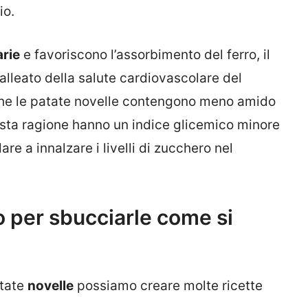
io.
arie
e favoriscono l’assorbimento del ferro, il
 alleato della salute cardiovascolare del
 che le patate novelle contengono meno amido
esta ragione hanno un indice glicemico minore
e a innalzare i livelli di zucchero nel
o per sbucciarle come si
atate
novelle
possiamo creare molte ricette