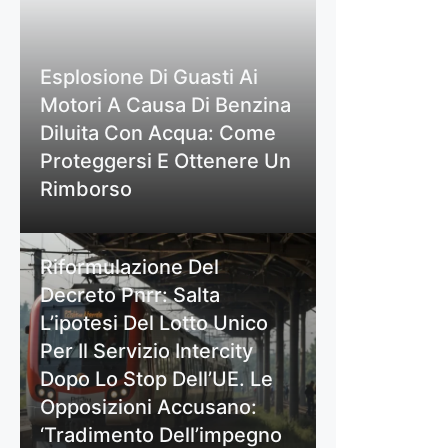
Esplosione Di Guasti Ai
Motori A Causa Di Benzina
Diluita Con Acqua: Come
Proteggersi E Ottenere Un
Rimborso
Riformulazione Del
Decreto Pnrr: Salta
L’ipotesi Del Lotto Unico
Per Il Servizio Intercity
Dopo Lo Stop Dell’UE. Le
Opposizioni Accusano:
‘Tradimento Dell’impegno