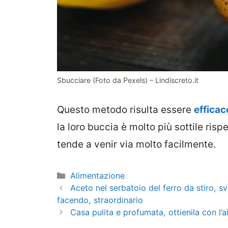
Sbucciare (Foto da Pexels) – Lindiscreto.it
Questo metodo risulta essere
efficac
la loro buccia è molto più sottile ris
tende a venir via molto facilmente.
Categorie
Alimentazione
Aceto nel serbatoio del ferro da stiro, sv
facendo, straordinario
Casa pulita e profumata, ottienila con l’ai