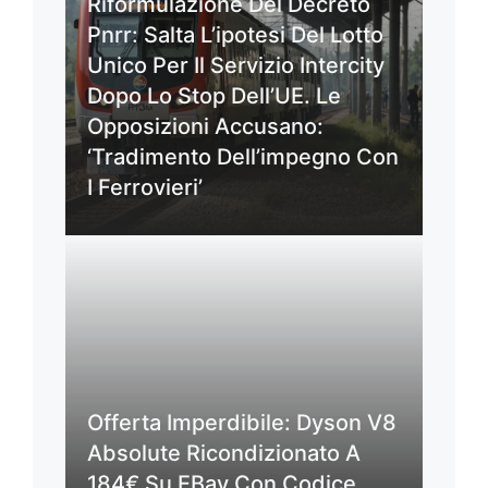
Riformulazione Del Decreto
Pnrr: Salta L’ipotesi Del Lotto
Unico Per Il Servizio Intercity
Dopo Lo Stop Dell’UE. Le
Opposizioni Accusano:
‘Tradimento Dell’impegno Con
I Ferrovieri’
Offerta Imperdibile: Dyson V8
Absolute Ricondizionato A
184€ Su EBay Con Codice