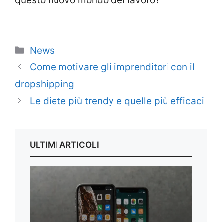
questo nuovo mondo del lavoro?
Categorie
News
Come motivare gli imprenditori con il
dropshipping
Le diete più trendy e quelle più efficaci
ULTIMI ARTICOLI