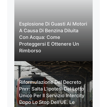
Esplosione Di Guasti Ai Motori
A Causa Di Benzina Diluita
Con Acqua: Come
Proteggersi E Ottenere Un
Rimborso
Riformulazione Del Decreto
Pnrr: Salta L’ipotesi Del Lotto
Unico Per Il Servizio Intercity
Dopo Lo Stop Dell’UE. Le