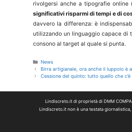
rivolgersi anche a tipografie onlin
significativi risparmi di tempi e di co
davvero la differenza: è indispensab
utilizzando un linguaggio capace di t
consono al target al quale si punta.
Categorie
News
Birra artigianale, ora anche il luppolo è
Cessione del quinto: tutto quello che c’è
Lindiscreto.it di proprietà di DMM COMPAN
Lindiscreto.it non è una testata giornalistic