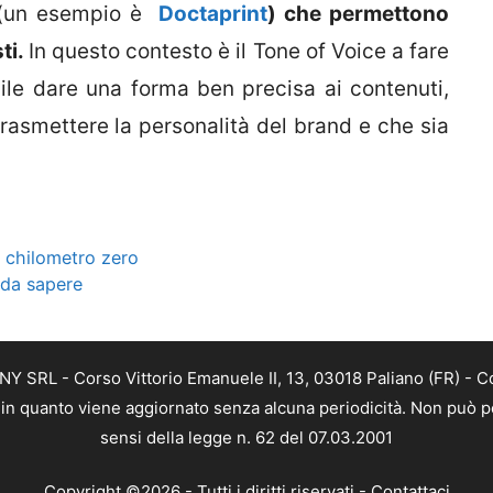
e (un esempio è
Doctaprint
) che permettono
sti.
In questo contesto è il Tone of Voice a fare
ile dare una forma ben precisa ai contenuti,
rasmettere la personalità del brand e che sia
 a chilometro zero
 da sapere
Y SRL - Corso Vittorio Emanuele II, 13, 03018 Paliano (FR) - C
a, in quanto viene aggiornato senza alcuna periodicità. Non può p
sensi della legge n. 62 del 07.03.2001
Copyright ©2026 - Tutti i diritti riservati -
Contattaci