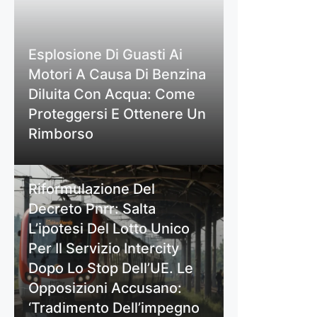
Esplosione Di Guasti Ai
Motori A Causa Di Benzina
Diluita Con Acqua: Come
Proteggersi E Ottenere Un
Rimborso
Riformulazione Del
Decreto Pnrr: Salta
L’ipotesi Del Lotto Unico
Per Il Servizio Intercity
Dopo Lo Stop Dell’UE. Le
Opposizioni Accusano:
‘Tradimento Dell’impegno