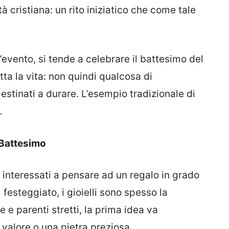
à cristia
na: un rito iniziatico che
c
ome tale
’evento, si tende a celebrare il battesimo del
ta la vita: non quindi qualcosa di
stinati a durare. L’esempio tradizionale di
.
Battesimo
 interessati a pensare ad un regalo in grado
l festeggiato
, i gioielli sono spesso la
e e parenti stretti, la prima idea va
 valore o una pietra preziosa.