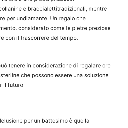
collanine e braccialetti
tradizionali
,
mentre
re per un
diamante
. Un regalo che
imento, considerato come le pietre preziose
e con il trascorrere del tempo
.
può tenere in considerazione di regalare
oro
 sterline
che
possono essere una soluzione
 il futuro
 delusione per un
b
attesimo è quella