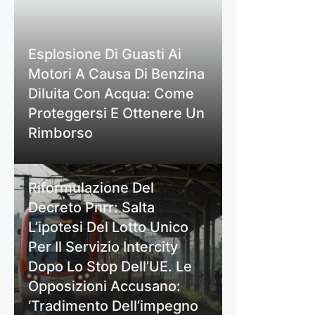
Esplosione Di Guasti Ai
Motori A Causa Di Benzina
Diluita Con Acqua: Come
Proteggersi E Ottenere Un
Rimborso
Riformulazione Del
Decreto Pnrr: Salta
L’ipotesi Del Lotto Unico
Per Il Servizio Intercity
Dopo Lo Stop Dell’UE. Le
Opposizioni Accusano:
‘Tradimento Dell’impegno