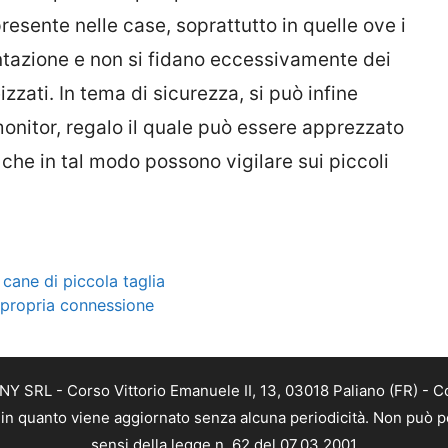
resente nelle case, soprattutto in quelle ove i
entazione e non si fidano eccessivamente dei
zzati. In tema di sicurezza, si può infine
nitor, regalo il quale può essere apprezzato
, che in tal modo possono vigilare sui piccoli
 cane di piccola taglia
a propria connessione
Y SRL - Corso Vittorio Emanuele II, 13, 03018 Paliano (FR) - C
a, in quanto viene aggiornato senza alcuna periodicità. Non può p
sensi della legge n. 62 del 07.03.2001