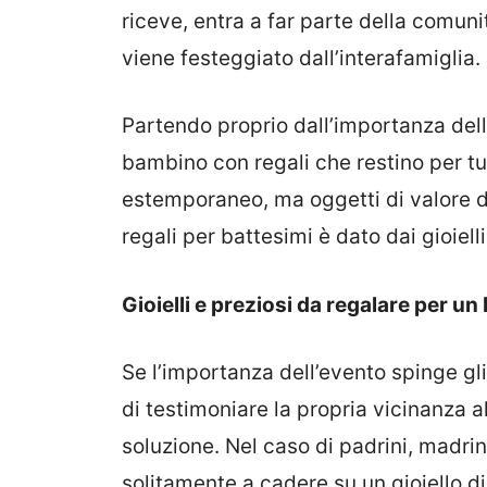
riceve
,
entra a far parte della comunit
viene festeggiato dall’intera
famiglia.
Partendo proprio dall’importanza dell
bambino con regali che restino per tut
estemporaneo, ma oggetti di valore de
regali per battesimi
è dato dai gioielli
Gioielli e preziosi
da regalare
per un 
Se
l’importanza dell’evento spinge gli
di testimoniare la propria vicinanza a
soluzione
. Nel caso di padrini, madrin
solitamente a cadere su un gioiello
di