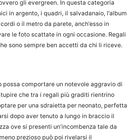
 ovvero gli evergreen. In questa categoria
ci in argento, i quadri, il salvadanaio, l’album
 ricordi o il metro da parete, anch’esso in
are le foto scattate in ogni occasione. Regali
che sono sempre ben accetti da chi li riceve.
o possa comportare un notevole aggravio di
pire che tra i regali più graditi rientrino
 optare per una
sdraietta
per neonato, perfetta
arsi dopo aver tenuto a lungo in braccio il
ezza ove si presenti un’incombenza tale da
meno prezioso può poi rivelarsi il