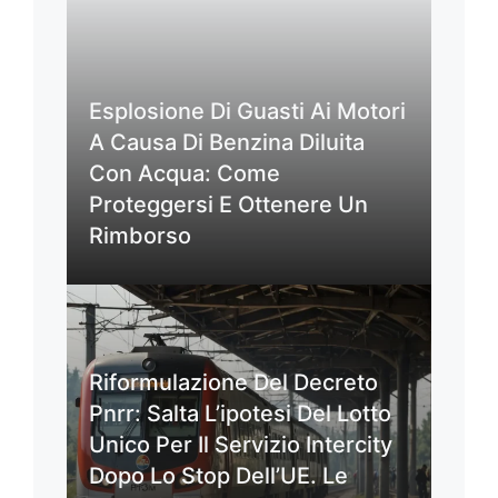
Esplosione Di Guasti Ai Motori
A Causa Di Benzina Diluita
Con Acqua: Come
Proteggersi E Ottenere Un
Rimborso
Riformulazione Del Decreto
Pnrr: Salta L’ipotesi Del Lotto
Unico Per Il Servizio Intercity
Dopo Lo Stop Dell’UE. Le