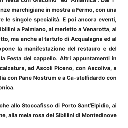
In festa con Giacomo” ed “Amantica”. Dal 1°
ellenze marchigiane in mostra a Fermo, con una
 le singole specialità. E poi ancora eventi,
ibillini a Palmiano, al merletto a Venarotta, al
tto, ma anche al tartufo di Acqualagna ed al
opone la manifestazione del restauro e del
a Festa del cappello. Altri appuntamenti in
alzatura, ad Ascoli Piceno, con Ascoliva, a
lia con Pane Nostrum e a Ca-stelfidardo con
onica.
e allo Stoccafisso di Porto Sant’Elpidio, ai
, alla mela rosa dei Sibillini di Montedinove