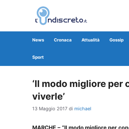
Vai
al
contenuto
News
Cronaca
Attualità
Gossip
Sport
‘Il modo migliore per
viverle’
13 Maggio 2017
di
michael
MARCHE – “Il modo migliore per cono