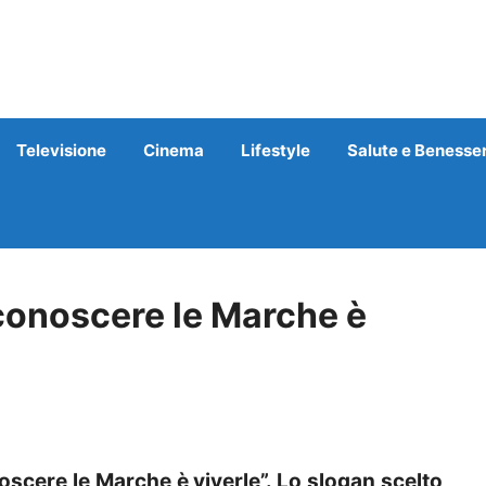
Televisione
Cinema
Lifestyle
Salute e Benesse
 conoscere le Marche è
scere le Marche è viverle”. Lo slogan scelto