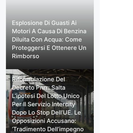
Esplosione Di Guasti Ai
Motori A Causa Di Benzina
Diluita Con Acqua: Come
Proteggersi E Ottenere Un
Rimborso
Riformulazione Del
Decreto Pnrr: Salta
L’ipotesi Del Lotto Unico
Per Il Servizio Intercity
Dopo Lo Stop Dell’UE. Le
Opposizioni Accusano:
‘Tradimento Dell’impegno