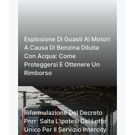
Esplosione Di Guasti Ai Motori
A Causa Di Benzina Diluita
Con Acqua: Come
Proteggersi E Ottenere Un
Rimborso
Riformulazione Del Decreto
Pnrr: Salta L’ipotesi Del Lotto
Unico Per Il Servizio Intercity