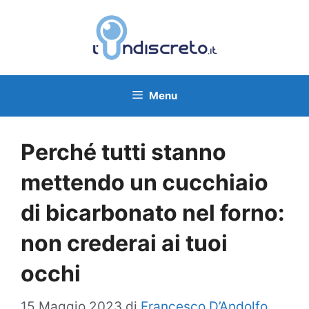
Vai
al
contenuto
Menu
Perché tutti stanno
mettendo un cucchiaio
di bicarbonato nel forno:
non crederai ai tuoi
occhi
15 Maggio 2023
di
Francesco D’Andolfo