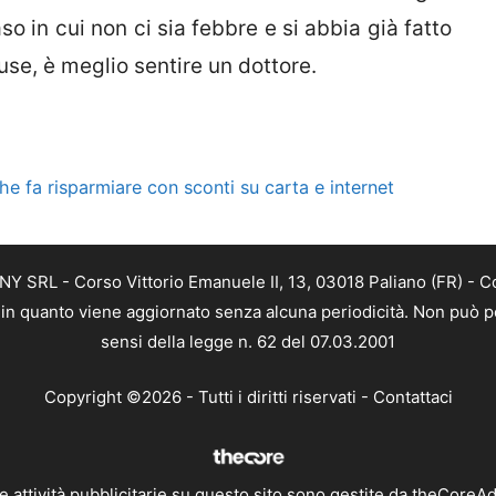
so in cui non ci sia febbre e si abbia già fatto
ause, è meglio sentire un dottore.
he fa risparmiare con sconti su carta e internet
Y SRL - Corso Vittorio Emanuele II, 13, 03018 Paliano (FR) - C
a, in quanto viene aggiornato senza alcuna periodicità. Non può p
sensi della legge n. 62 del 07.03.2001
Copyright ©2026 - Tutti i diritti riservati -
Contattaci
e attività pubblicitarie su questo sito sono gestite da theCoreA