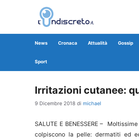
Vai
al
contenuto
News
Cronaca
Attualità
Gossip
Sport
Irritazioni cutanee: q
9 Dicembre 2018
di
michael
SALUTE E BENESSERE – Moltissime p
colpiscono la pelle: dermatiti ed e