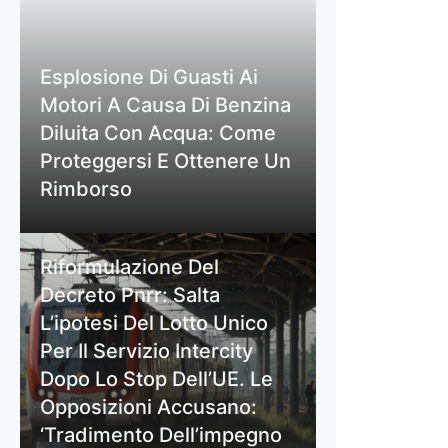
Esplosione Di Guasti Ai
Motori A Causa Di Benzina
Diluita Con Acqua: Come
Proteggersi E Ottenere Un
Rimborso
Riformulazione Del
Decreto Pnrr: Salta
L’ipotesi Del Lotto Unico
Per Il Servizio Intercity
Dopo Lo Stop Dell’UE. Le
Opposizioni Accusano:
‘Tradimento Dell’impegno