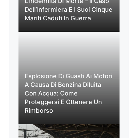
L’Indennità Di Morte – Il Caso
Dell’Infermiera E I Suoi Cinque
Mariti Caduti In Guerra
Esplosione Di Guasti Ai Motori
A Causa Di Benzina Diluita
Con Acqua: Come
Proteggersi E Ottenere Un
Rimborso